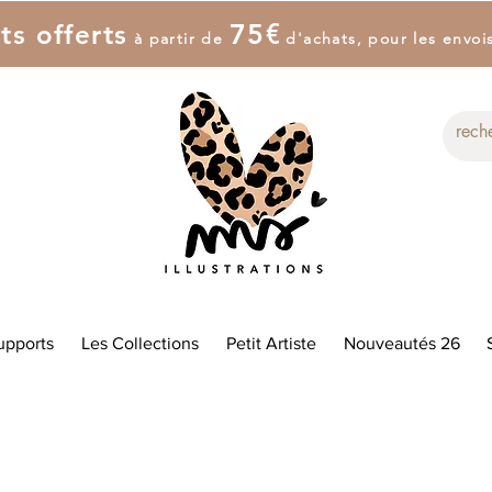
7
5
€
ts offerts
à partir de
d'achat
s
, pour les envoi
upports
Les Collections
Petit Artiste
Nouveautés 26