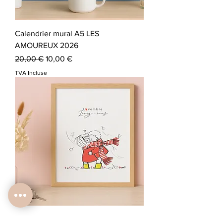
Calendrier mural A5 LES
AMOUREUX 2026
Prix original
Prix promotionnel
20,00 €
10,00 €
TVA Incluse
Affiche A4 ou A5 LES AMOUREUX