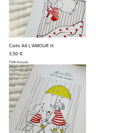
Carte A6 L'AMOUR lit
Prix
3,50 €
TVA Incluse