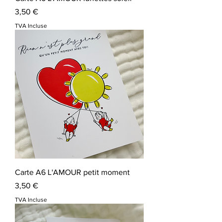
Prix
3,50 €
TVA Incluse
Carte A6 L'AMOUR petit moment
Prix
3,50 €
TVA Incluse