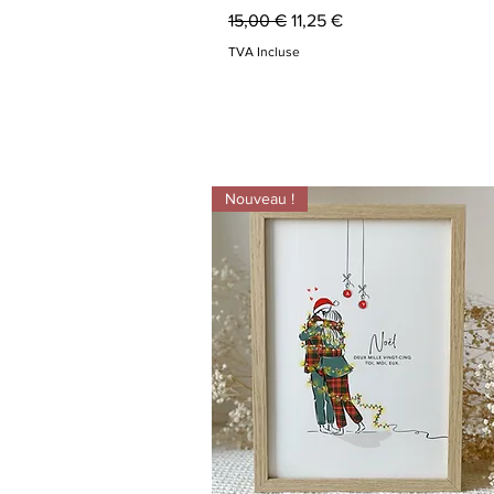
Prix original
Prix promotionnel
15,00 €
11,25 €
TVA Incluse
Nouveau !