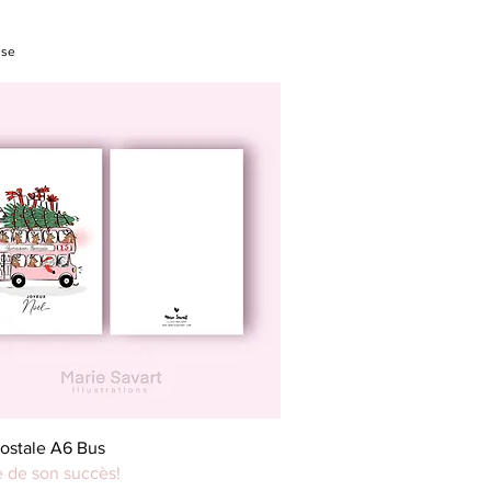
use
Aperçu rapide
postale A6 Bus
e de son succès!