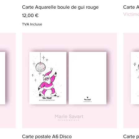
Aperçu rapide
Carte Aquarelle boule de gui rouge
Carte A
Victim
Prix
12,00 €
TVA Incluse
Aperçu rapide
Carte postale A6 Disco
Carte p