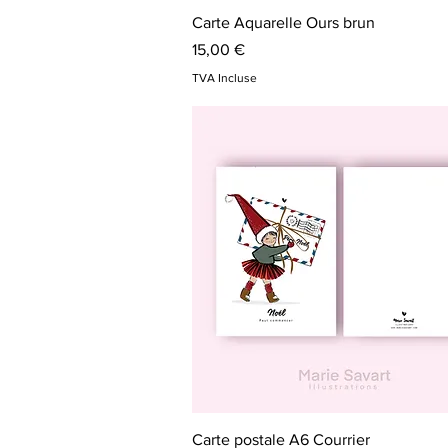
Aperçu rapide
Carte Aquarelle Ours brun
Prix
15,00 €
TVA Incluse
Aperçu rapide
Carte postale A6 Courrier