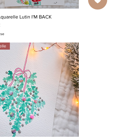
Aperçu rapide
Aquarelle Lutin I'M BACK
€
use
elle