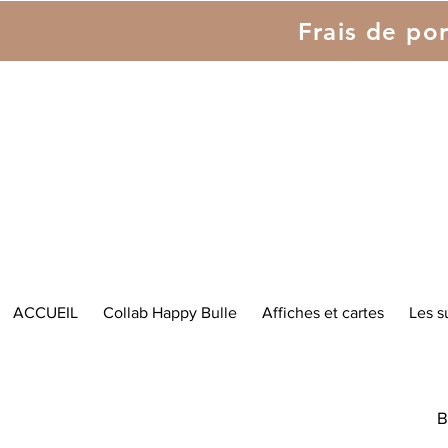
Frais de por
ACCUEIL
Collab Happy Bulle
Affiches et cartes
Les s
B