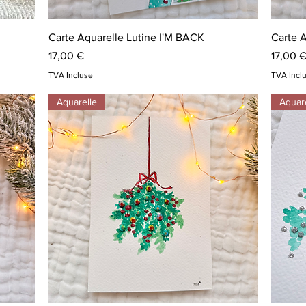
Aperçu rapide
Carte Aquarelle Lutine I'M BACK
Carte 
Prix
Prix
17,00 €
17,00 
TVA Incluse
TVA Incl
Aquarelle
Aquar