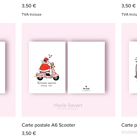
Prix
Prix
3,50 €
3,50 €
TVA Incluse
TVA Incl
Aperçu rapide
Carte postale A6 Scooter
Carte 
Victim
Prix
3,50 €