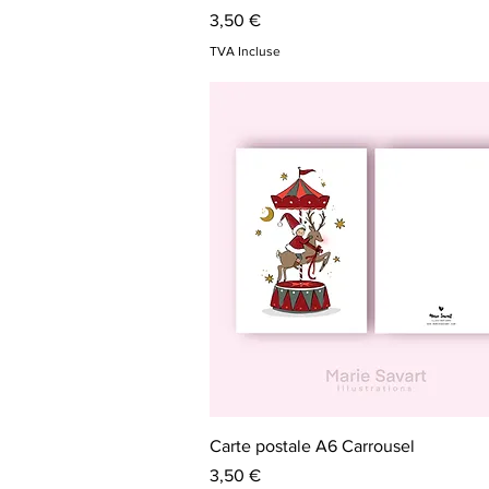
Prix
3,50 €
TVA Incluse
Aperçu rapide
Carte postale A6 Carrousel
Prix
3,50 €