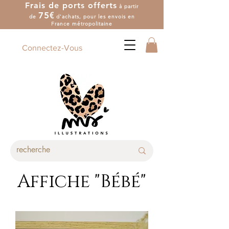
Frais de ports offerts
à partir
7
5
€
de
d'achat
s
, pour les envois en
France métropolitaine
Connectez-Vous
Affiche "Bébé"