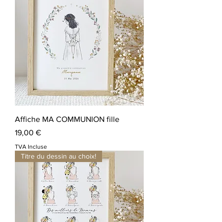
Affiche MA COMMUNION fille
Prix
19,00 €
TVA Incluse
Titre du dessin au choix!