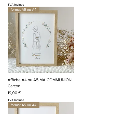
TVA Incluse
format A5 ou A4
Affiche A4 ou A5 MA COMMUNION
Garçon
Prix
19,00 €
TVA Incluse
format A5 ou A4