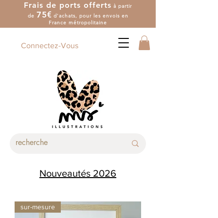
Frais de ports offerts
à partir
7
5
€
de
d'achat
s
, pour les envois en
France métropolitaine
Connectez-Vous
Nouveautés 2026
sur-mesure