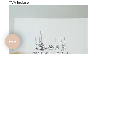
TVA Incluse
Affiche A5 tribu PETITS PIEDS
(enfants)
Rupture de stock
choix multiple