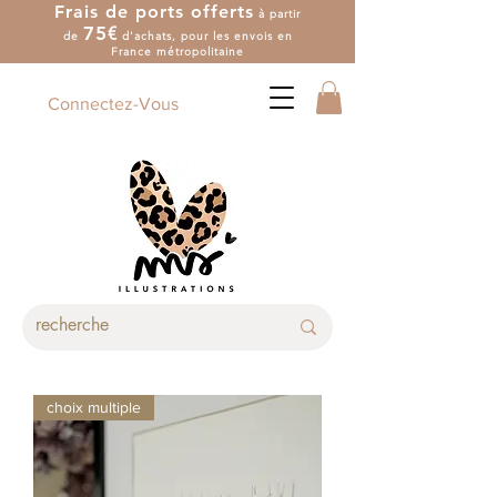
Frais de ports offerts
à partir
7
5
€
de
d'achat
s
, pour les envois en
France métropolitaine
Connectez-Vous
choix multiple