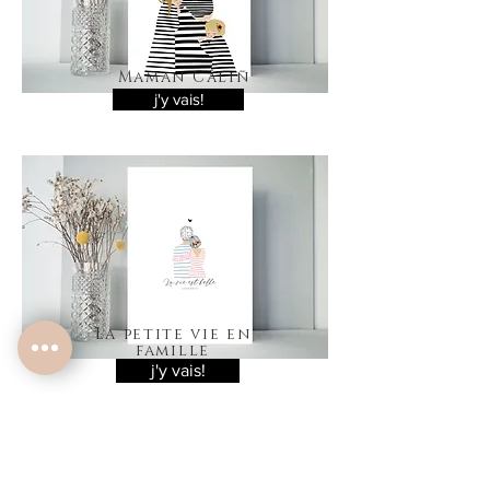
Maman Câlin
j'y vais!
La petite vie en
famille
j'y vais!