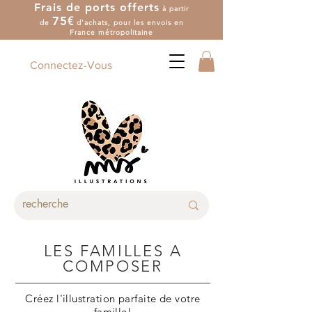
Frais de ports offerts
à partir
7
5
€
de
d'achat
s
, pour les envois en
France métropolitaine
Connectez-Vous
LES FAMILLES A
COMPOSER
Créez l'illustration parfaite de votre
famille!