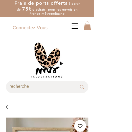
Frais de ports offerts
à partir
7
5
€
de
d'achat
s
, pour les envois en
France métropolitaine
Connectez-Vous