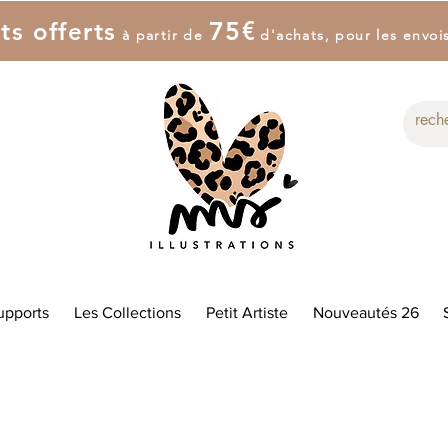
7
5
€
ts offerts
à partir de
d'achat
s
, pour les envoi
upports
Les Collections
Petit Artiste
Nouveautés 26