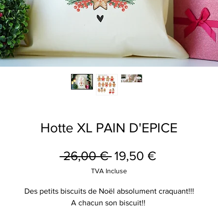
Hotte XL PAIN D'EPICE
Prix
Prix
 26,00 € 
19,50 €
original
promotionn
TVA Incluse
Des petits biscuits de Noël absolument craquant!!!
A chacun son biscuit!!