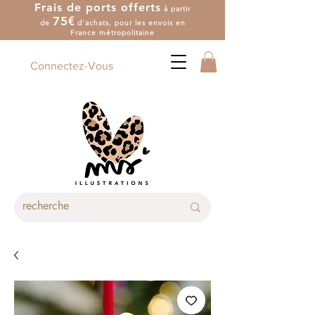
Frais de ports offerts
à partir
7
5
€
de
d'achat
s
, pour les envois en
France métropolitaine
Connectez-Vous