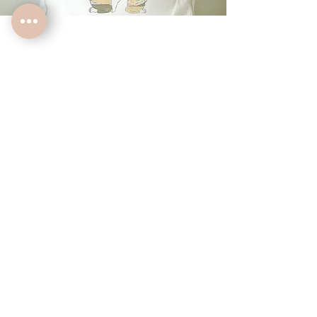
Les Trousses
Privacy Policy
© Copyright
Legal notices and T&amp;Cs
A propos...