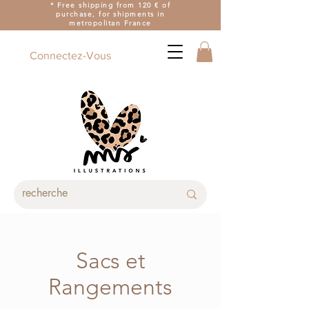
* Free shipping from 120 € of
purchase, for shipments in
metropolitan France
Connectez-Vous
Sacs et
Rangements