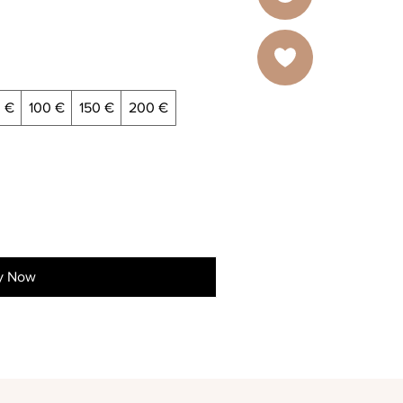
 €
100 €
150 €
200 €
y Now