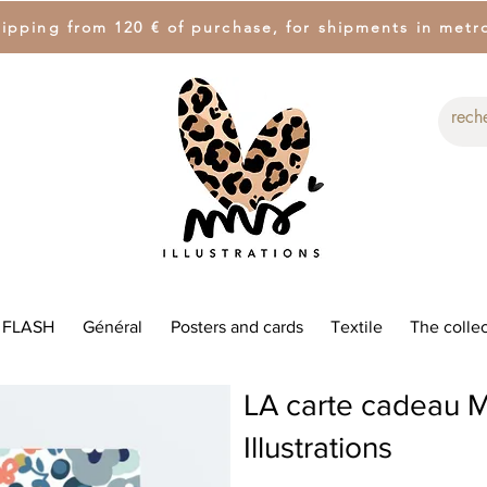
hipping from 120 € of purchase, for shipments in metr
 FLASH
Général
Posters and cards
Textile
The collec
LA carte cadeau M
Illustrations