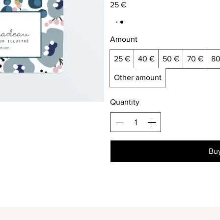
25 €
Amount
25 €
40 €
50 €
70 €
80
Other amount
Quantity
Bu