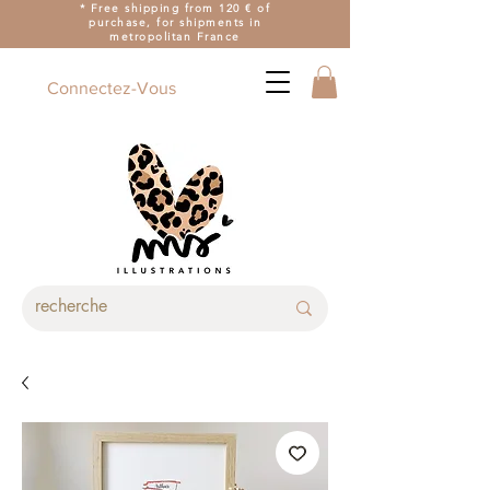
* Free shipping from 120 € of
purchase, for shipments in
metropolitan France
Connectez-Vous