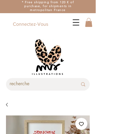
* Free shipping from 120 € of
purchase, for shipments in
metropolitan France
Connectez-Vous