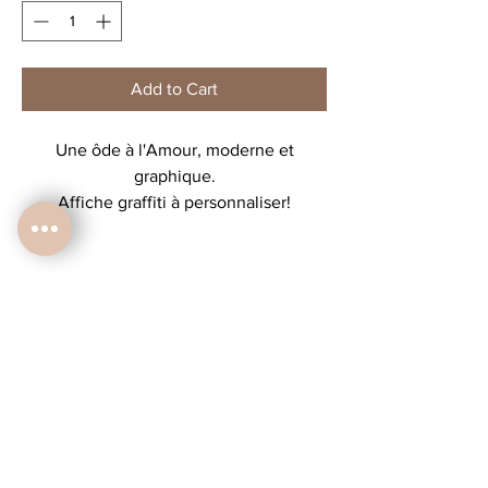
Add to Cart
Une ôde à l'Amour, moderne et
graphique.
Affiche graffiti à personnaliser!
choisissez vos personnages, les
accessoires et le texte de votre choix
pour créer une affiche à votre image qui
saura parfaire la déco de votre salon!
Affiche A4 vendue non encadrée,
ATTENTION les designs ne sont pas
modifiables, veuillez vous réferer à la
planche des choix pour trouver vos
personnages.