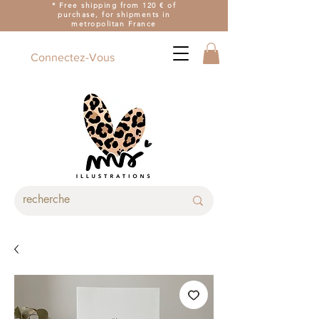
* Free shipping from 120 € of
purchase, for shipments in
metropolitan France
Connectez-Vous