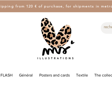
hipping from 120 € of purchase, for shipments in metr
 FLASH
Général
Posters and cards
Textile
The collec