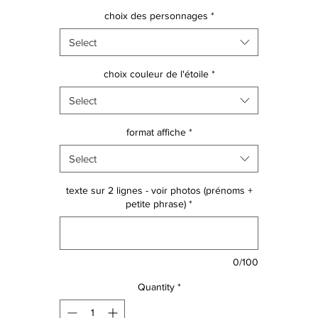
Affiche A5 18€
choix des personnages
*
Affiche A4 24€
Select
choix couleur de l'étoile
*
Select
format affiche
*
Select
texte sur 2 lignes - voir photos (prénoms +
petite phrase)
*
0/100
Quantity
*