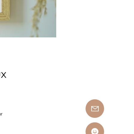
UX
ur