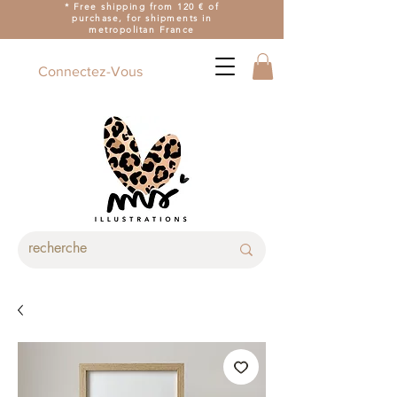
* Free shipping from 120 € of
purchase, for shipments in
metropolitan France
Connectez-Vous