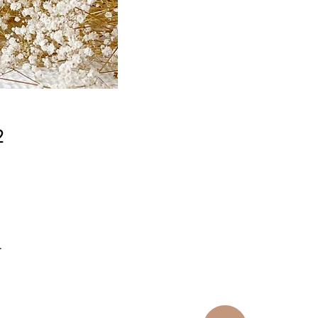
2
,
.