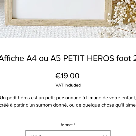
Affiche A4 ou A5 PETIT HEROS foot 
Price
€19.00
VAT Included
Un petit héros est un petit personnage à l'image de votre enfant
créé à partir d'un surnom donné, ou de quelque chose qu'il aime
En + : vous pouvez désormais ajouter un produit textile à votre
format
*
commande!
Une trousse, un BigBag ou une valisette! avec le même design!