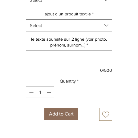
Select
Découvrez toute la collection de personnages!
ajout d'un produit textile
*
Select
ATTENTION design non modifiable
le texte souhaité sur 2 ligne (voir photo,
prénom, surnom...)
*
0/500
Quantity
*
Add to Cart