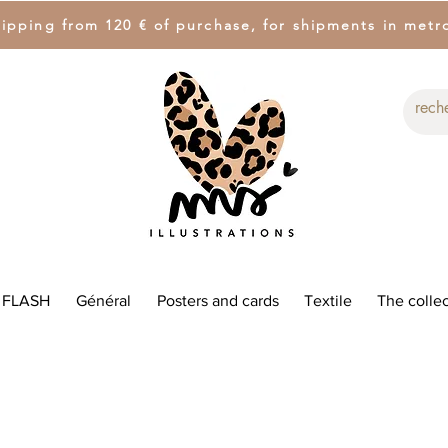
hipping from 120 € of purchase, for shipments in metr
 FLASH
Général
Posters and cards
Textile
The collec