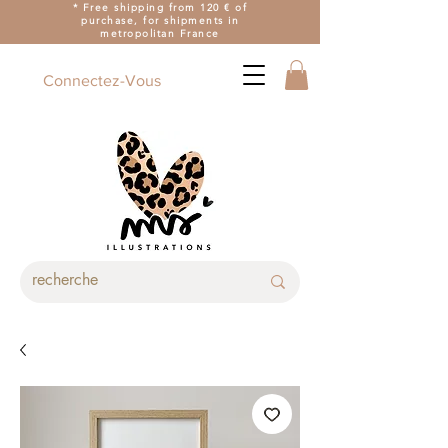
* Free shipping from 120 € of
purchase, for shipments in
metropolitan France
Connectez-Vous