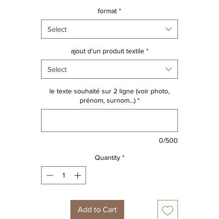
En + : vous pouvez désormais ajouter un produit textile à votre
format
*
commande!
Une trousse, un BigBag ou une valisette! avec le même design!
Select
Découvrez toute la collection de personnages!
ajout d'un produit textile
*
Select
ATTENTION design non modifiable
le texte souhaité sur 2 ligne (voir photo,
prénom, surnom...)
*
0/500
Quantity
*
Add to Cart