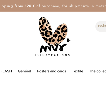
hipping from 120 € of purchase, for shipments in metr
 FLASH
Général
Posters and cards
Textile
The collec