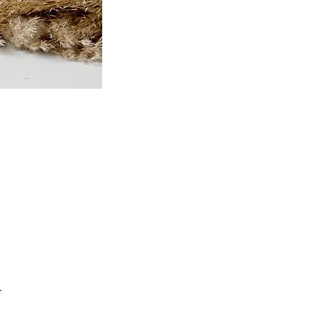
p
,
.