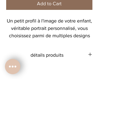
Add to Cart
Un petit profil à l'image de votre enfant,
véritable portrait personnalisé, vous
choisissez parmi de multiples designs
pour créer le petit portrait parfait!
Merci de bien vous reporter à la
détails produits
planche des choix!
affiche format A4 vendue non encadrée
Attention, aucun design ne peut être
papier 300 g
modifié, aucun ajout n'est possible.