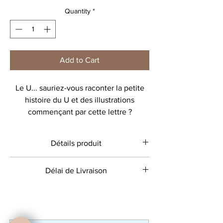
Quantity
*
Add to Cart
Le U... sauriez-vous raconter la petite
histoire du U et des illustrations
commençant par cette lettre ?
Pour nos Ulysse, Uliana, Ulric, Umi,....
Détails produit
Affiche imprimée, déclinée en version
Tirage d’art haut de gamme sur un format A4
Délai de Livraison
couronne (mixte) ou noeud (fille),
- 308gr
disponible en 6 couleurs :
DELAI +/- 10 jours.
- framboise
Chaque commande est faite
- bleu Klein
individuellement, chacune d'elle est créée
- canard
selon vos propres choix, puis envoyée en