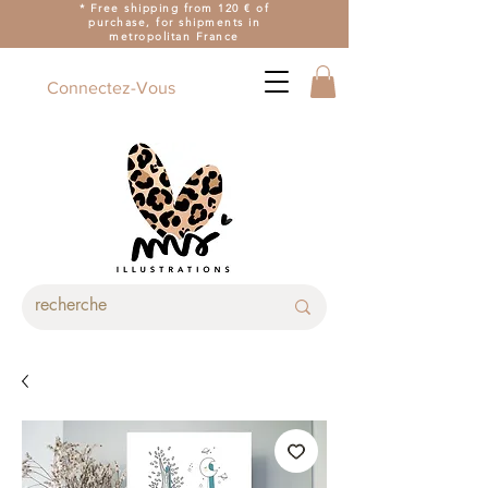
* Free shipping from 120 € of
purchase, for shipments in
metropolitan France
Connectez-Vous