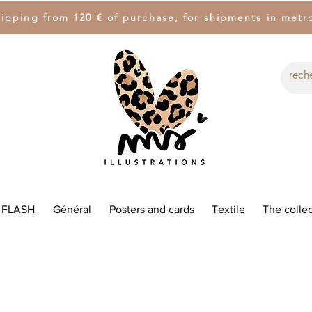
hipping from 120 € of purchase, for shipments in metr
 FLASH
Général
Posters and cards
Textile
The collec