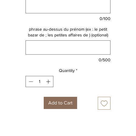
lignes.
Idéal pour un cadeau de naissance à offrir ou à s'offrir.
0/100
ous pouvez compléter le cadeau avec une affiche, une trousse 
phrase au-dessus du prénom (ex : le petit
un lange de la même collection ou d'un autre animal.
bazar de ; les petites affaires de ) (optional)
0/500
Quantity
*
Add to Cart