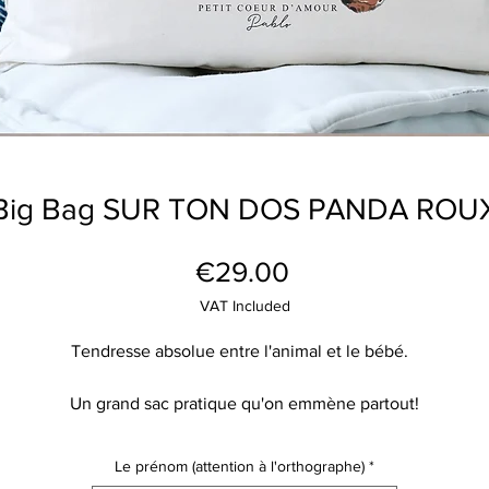
Big Bag SUR TON DOS PANDA ROU
Price
€29.00
VAT Included
Tendresse absolue entre l'animal et le bébé.
Un grand sac pratique qu'on emmène partout!
Ici on craque pour le panda roux avec son bébé mixte.
Le prénom (attention à l'orthographe)
*
 vous de le personnaliser en ajoutant le texte de votre choix sur