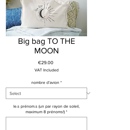
Big bag TO THE
MOON
Price
€29.00
VAT Included
nombre d'avion
*
le.s prénom.s (un par rayon de soleil,
maximum 8 prénoms!)
*