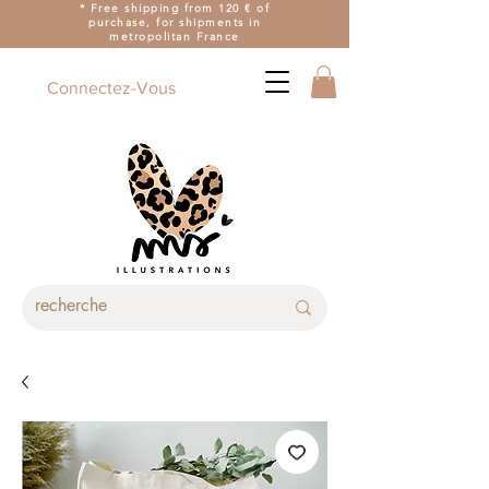
* Free shipping from 120 € of
purchase, for shipments in
metropolitan France
Connectez-Vous