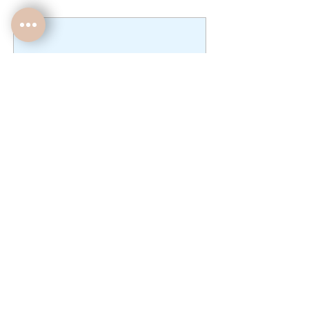
Encres certifiées Oeko-Tex et Gots 5.0
Lavage à 30 degrés sur l'envers, pas de
sèche-linge.
dimensions : Dimensions : 49x35x14cm
No product