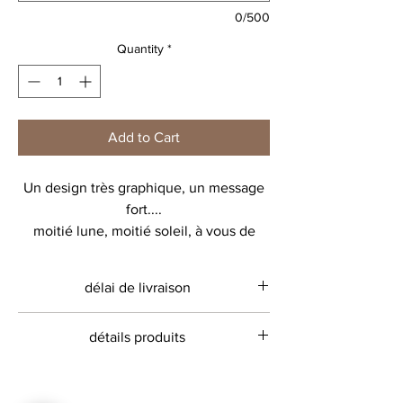
0/500
Quantity
*
Add to Cart
Un design très graphique, un message
fort....
moitié lune, moitié soleil, à vous de
personnaliser en ajoutant le nombre
d'avion en papier de votre choix, ainsi
délai de livraison
que les prénoms dans les rayons de
soleil (un prénom par rayon)
environ 10 jours ouvrés
détails produits
Toile 80% coton recyclé, 20% polyester
recyclé