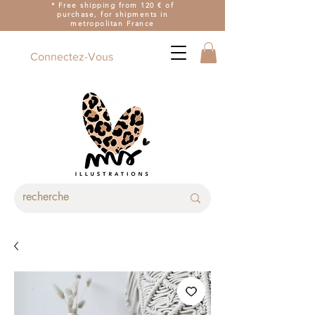
* Free shipping from 120 € of
purchase, for shipments in
metropolitan France
Connectez-Vous