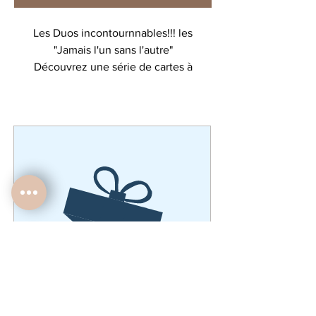
Les Duos incontournnables!!! les
"Jamais l'un sans l'autre"
Découvrez une série de cartes à
collectionner!
"better together" se traduisant par :
encore mieux ensemble
format 12,5x12,5 cm AVEC enveloppe
blanche