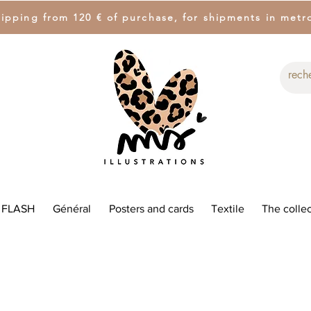
hipping from 120 € of purchase, for shipments in metr
 FLASH
Général
Posters and cards
Textile
The collec