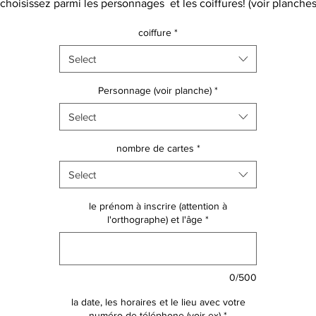
choisissez parmi les personnages et les coiffures! (voir planche
choix)
coiffure
*
faites vous plaisir, ou laisser parler le coeur de votre enfant!! :)
TTENTION certains personnages ont une coiffure prédéfinie do
Select
pas de coiffures possibles.
Personnage (voir planche)
*
mplétez ensuite avec son prénom, son âge, la date, les horaires
Select
l'adresse!
nombre de cartes
*
TTENTION, les design ne sont pas modifiables, et les couleurs n
plus!
Select
Il n' a pas de place pour improviser un texte autre que les
information demandées, merci de votre compréhension!
le prénom à inscrire (attention à
l'orthographe) et l'âge
*
invitation sur papier Premim 300 gr, format A6
0/500
la date, les horaires et le lieu avec votre
numéro de téléphone (voir ex)
*