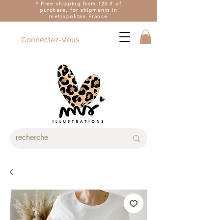
* Free shipping from 120 € of
purchase, for shipments in
metropolitan France
Connectez-Vous