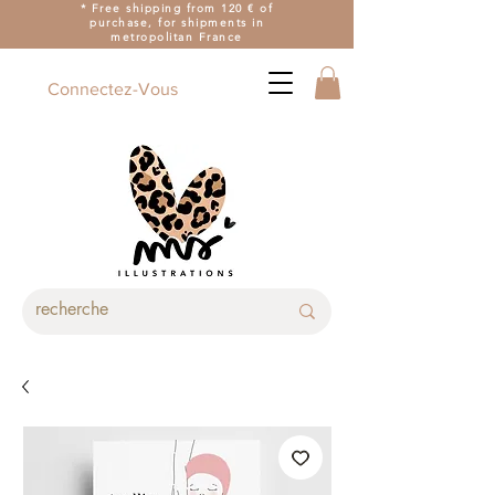
* Free shipping from 120 € of
purchase, for shipments in
metropolitan France
Connectez-Vous