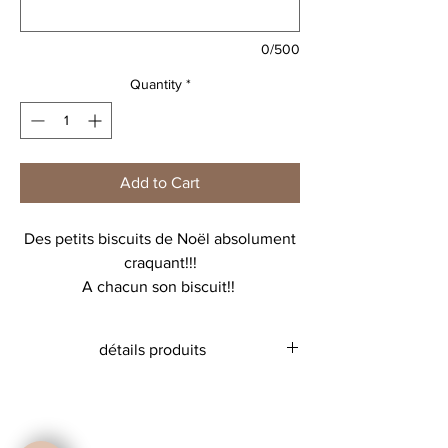
0/500
Quantity
*
Add to Cart
Des petits biscuits de Noël absolument
craquant!!!
A chacun son biscuit!!
détails produits
sac en coton écru naturel.
dimensions (50x70 cm)
ATTENTION ce produit ne se lave pas en