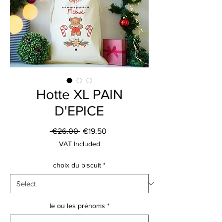
Hotte XL PAIN
D'EPICE
Regular
Sale
 €26.00 
€19.50
Price
Price
VAT Included
choix du biscuit
*
le ou les prénoms
*