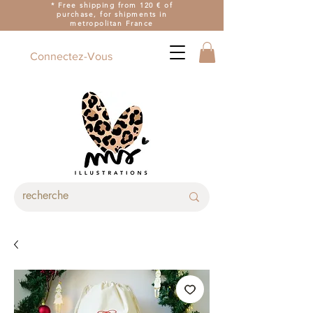
* Free shipping from 120 € of
purchase, for shipments in
metropolitan France
Connectez-Vous