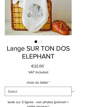
Lange SUR TON DOS
ELEPHANT
Price
€22.00
VAT Included
choix du bébé
*
texte sur 2 lignes - voir photos (prénom +
petite phrase)
*