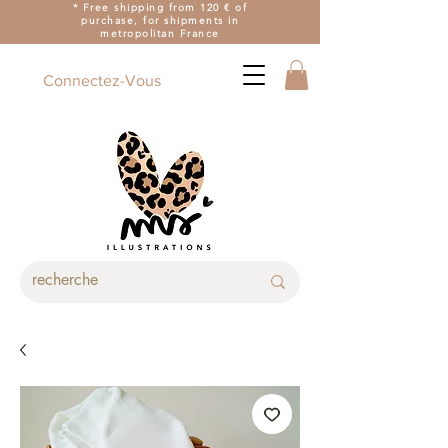
* Free shipping from 120 € of
purchase, for shipments in
metropolitan France
Connectez-Vous