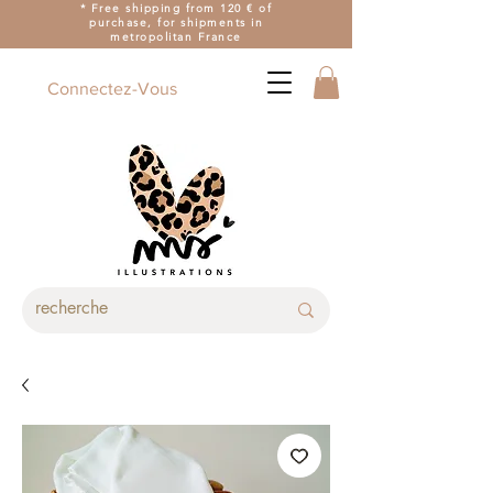
* Free shipping from 120 € of
purchase, for shipments in
metropolitan France
Connectez-Vous