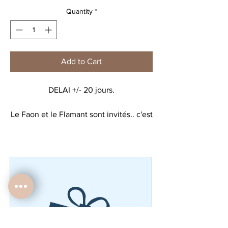
Quantity
*
Add to Cart
DELAI +/- 20 jours.
Le Faon et le Flamant sont invités.. c'est
la Fête dans la Forêt. Les Fanions sont
accrochés, suivez les Flèches, toutes
les Familles y sont invitées... Nos
Fabuleux, nos petits Farceurs, nos F,
Fanette, Fantine, François, Fabien,
Fanchon, Fanny, Félix, Ferdinand.. et
tous les autres!
Affiche imprimée, déclinée en version