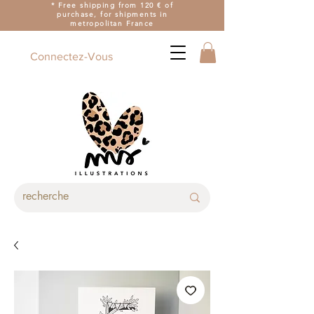
* Free shipping from 120 € of
purchase, for shipments in
metropolitan France
Connectez-Vous