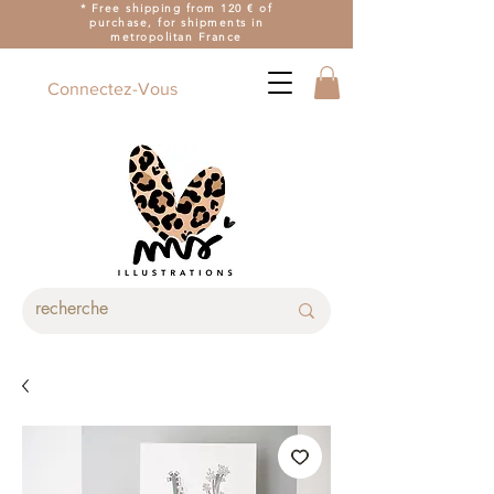
* Free shipping from 120 € of
purchase, for shipments in
metropolitan France
Connectez-Vous