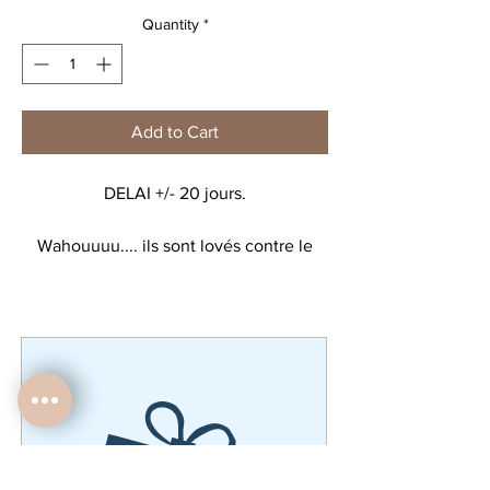
Quantity
*
Add to Cart
DELAI +/- 20 jours.
Wahouuuu.... ils sont lovés contre le
Wapiti et ont la chance de croiser le
Walibi et son petit... le train, lui,
continue son chemin, Wagons au vent!
Nos W.... William, Wanda, Warren,
Wilfried, Wilhelm, Werner, Will, Waast....
et tous les autres!!!
Affiche imprimée, déclinée en version
couronne ou noeud, disponible en 6