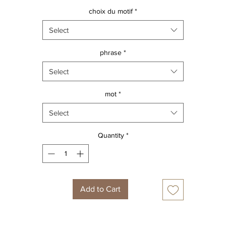
incontournable!!!
choix du motif
*
 y met tout son petit bazar! et c'est d'ailleurs le design de celui-
Select
Vous choisissez votre phrase puis le motif du mot principal! (voir
planche de choix)
phrase
*
Pour chaque motif, la phrase se décline en couleur.
Select
mot
*
Select
Quantity
*
Add to Cart