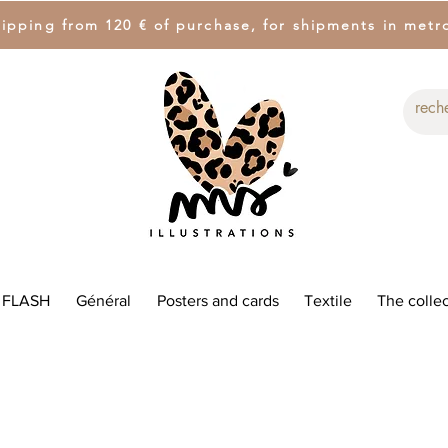
hipping from 120 € of purchase, for shipments in metr
 FLASH
Général
Posters and cards
Textile
The collec