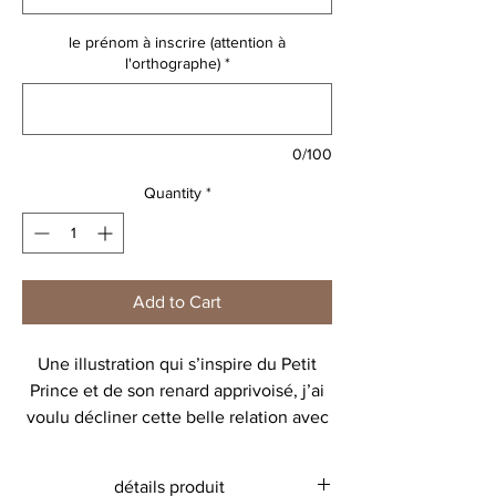
le prénom à inscrire (attention à
l'orthographe)
*
0/100
Quantity
*
Add to Cart
Une illustration qui s’inspire du Petit
Prince et de son renard apprivoisé, j’ai
voulu décliner cette belle relation avec
d’autres petits animaux, et toujours
beaucoup de délicatesse.
détails produit