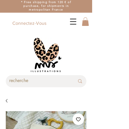
* Free shipping from 120 € of
purchase, for shipments in
metropolitan France
Connectez-Vous