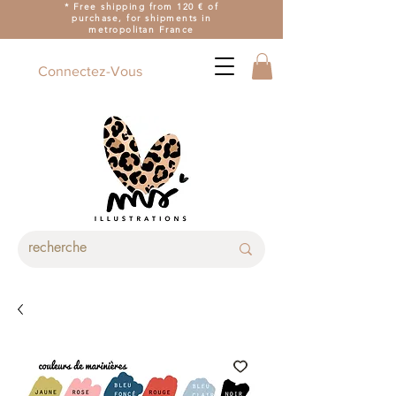
* Free shipping from 120 € of
purchase, for shipments in
metropolitan France
Connectez-Vous