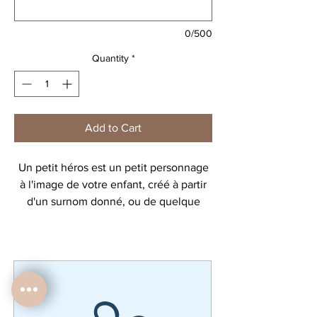
0/500
Quantity
*
Add to Cart
Un petit héros est un petit personnage
à l'image de votre enfant, créé à partir
d'un surnom donné, ou de quelque
chose qu'il aime.
Choisissez votre support :
- affiche A5 18 €
- affiche A4 22 €
- trousse 28 €
- bigbag 35 €