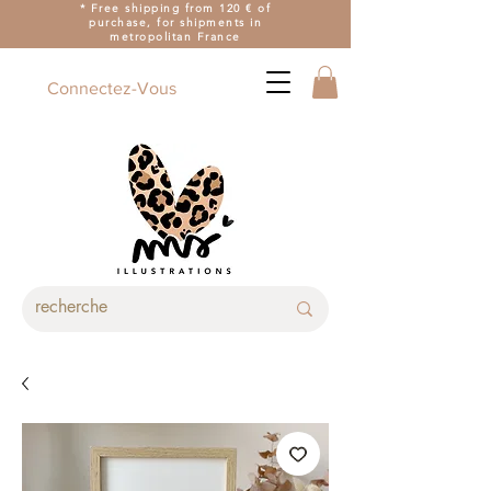
* Free shipping from 120 € of
purchase, for shipments in
metropolitan France
Connectez-Vous