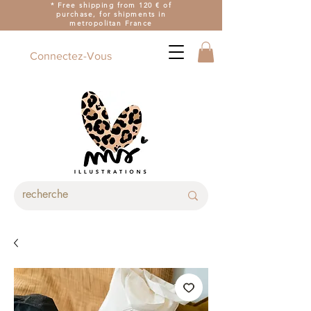
* Free shipping from 120 € of
purchase, for shipments in
metropolitan France
Connectez-Vous