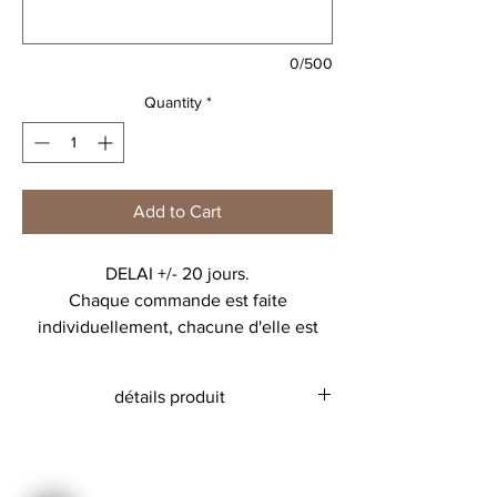
0/500
Quantity
*
Add to Cart
DELAI +/- 20 jours.
Chaque commande est faite
individuellement, chacune d'elle est
créée selon vos propres choix, puis
envoyée en impression une à une.
détails produit
Une collaboration avec Amour avec
@Mon Petit Léon.
mini tote bag en coton biologique
26x32 cm
Un petit sac d'halloween trop chou !!!