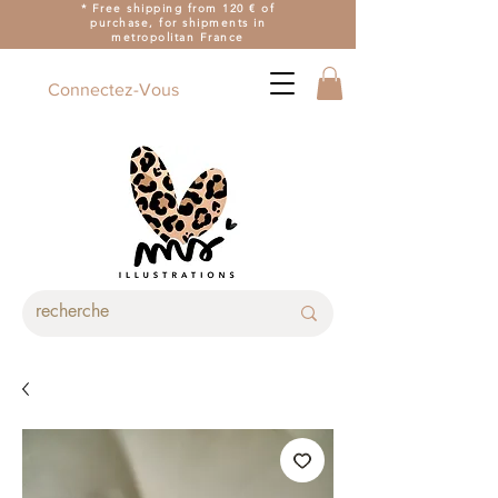
* Free shipping from 120 € of
purchase, for shipments in
metropolitan France
Connectez-Vous