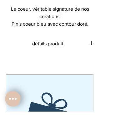
Le coeur, véritable signature de nos
créations!
Pin's coeur bleu avec contour doré.
Un petit pin's plein d'amour à accrocher
détails produit
partout, pour sublimer vos trousses,
sacs, ... mais aussi pour souligner votre
Dimensions du pin's : 1,5 x 1,5 cm
col de chemise.