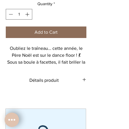
Quantity
*
Add to Cart
Oubliez le traîneau… cette année, le
Père Noël est sur le dance floor ! 💃
Sous sa boule à facettes, il fait briller la
magie de Noël façon disco : drôle,
décalé et totalement irrésistible.
Détails produit
Un design plein de bonne humeur,
parfait pour offrir (ou s’offrir) un cadeau
pochon 100% coton
qui met de la paillette dans les fêtes ! ✨
23X34 cm
lavage à 30 ℃
et sous le sapin!