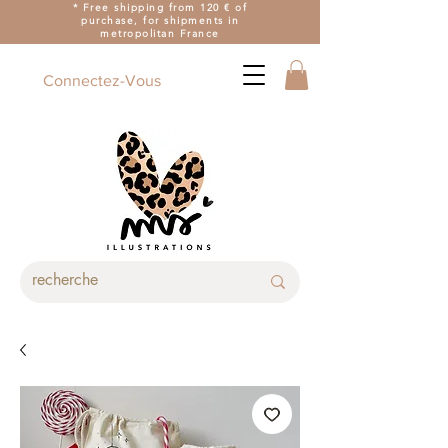
* Free shipping from 120 € of
purchase, for shipments in
metropolitan France
Connectez-Vous