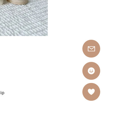
lip
ël