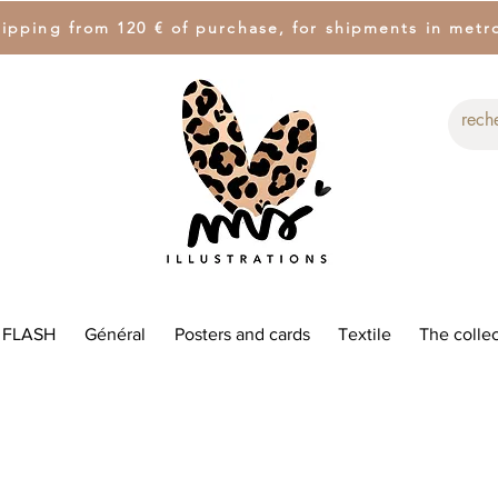
hipping from 120 € of purchase, for shipments in metr
 FLASH
Général
Posters and cards
Textile
The collec