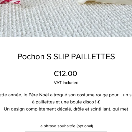
Pochon S SLIP PAILLETTES
Price
€12.00
VAT Included
tte année, le Père Noël a troqué son costume rouge pour… un s
à paillettes et une boule disco ! 💃
Un design complètement décalé, drôle et scintillant, qui met
instantanément de bonne humeur.
 offrir sans modération à ceux qui aiment rire, briller et fêter No
la phrase souhaitée (optional)
autrement ! ✨