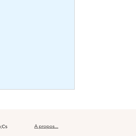
A propos...
p;Cs