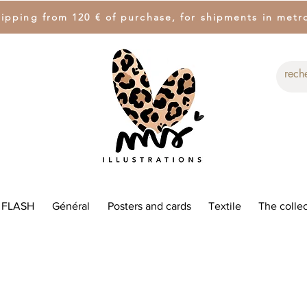
hipping from 120 € of purchase, for shipments in metr
 FLASH
Général
Posters and cards
Textile
The collec