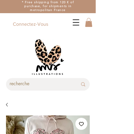
* Free shipping from 120 € of
purchase, for shipments in
metropolitan France
Connectez-Vous