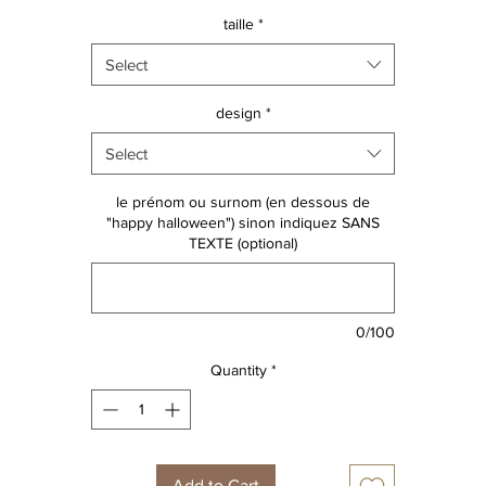
Parents/ enfants
taille
*
Select
design
*
Select
le prénom ou surnom (en dessous de
"happy halloween") sinon indiquez SANS
TEXTE (optional)
0/100
Quantity
*
Add to Cart