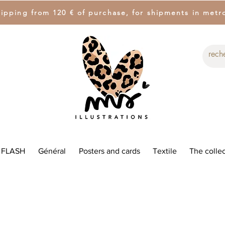
hipping from 120 € of purchase, for shipments in metr
 FLASH
Général
Posters and cards
Textile
The collec