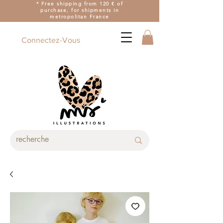
* Free shipping from 120 € of
purchase, for shipments in
metropolitan France
Connectez-Vous