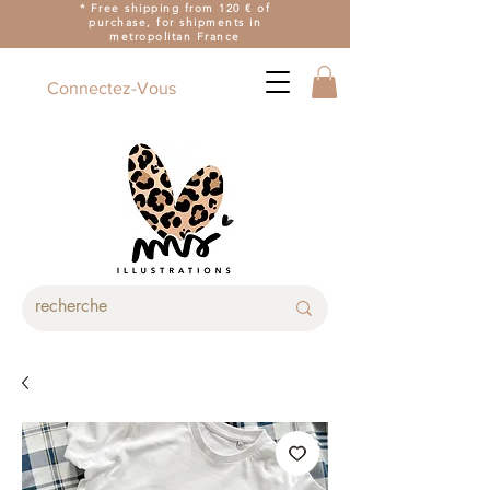
* Free shipping from 120 € of
purchase, for shipments in
metropolitan France
Connectez-Vous