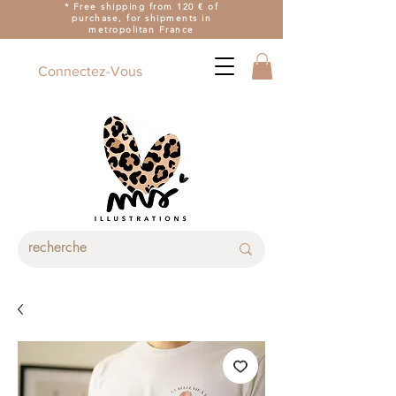
* Free shipping from 120 € of
purchase, for shipments in
metropolitan France
Connectez-Vous