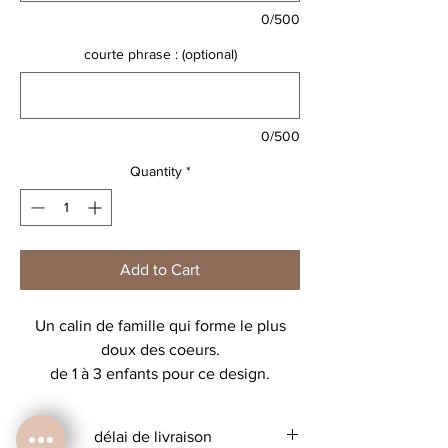
0/500
courte phrase : (optional)
0/500
Quantity
*
Add to Cart
Un calin de famille qui forme le plus
doux des coeurs.
de 1 à 3 enfants pour ce design.
Choisissez le placement pour chaque
enfant (ATTENTION le bb ange est
délai de livraison
mixte) et indiquez pour chacun la