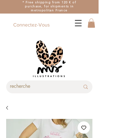
* Free shipping from 120 € of
purchase, for shipments in
metropolitan France
Connectez-Vous