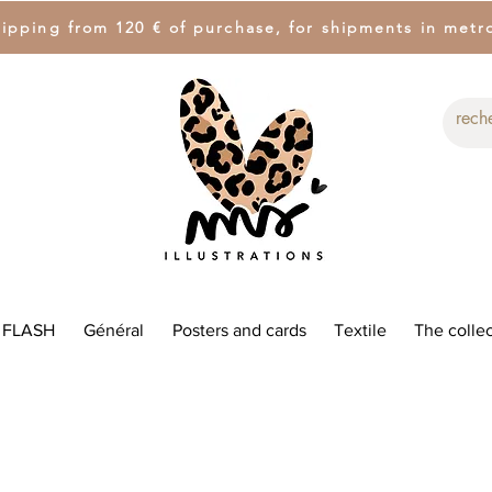
hipping from 120 € of purchase, for shipments in metr
 FLASH
Général
Posters and cards
Textile
The collec