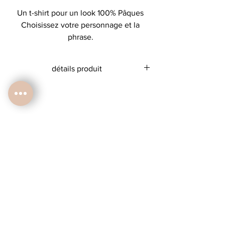
Un t-shirt pour un look 100% Pâques
Choisissez votre personnage et la
phrase.
détails produit
T-shirt 100% coton
taille grand jsuq'au 18/24 mois!!
du 2 au 8 ans taille normalement
en machione à 30 dégrès, éviter le sèche-
linge, repassage sur l'envers!