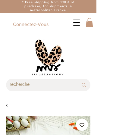
* Free shipping from 120 € of
purchase, for shipments in
metropolitan France
Connectez-Vous